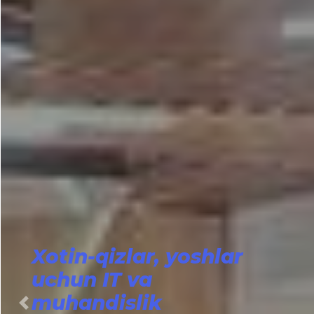
Xotin-qizlar, yoshlar
uchun IT va
muhandislik
Previous