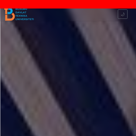
⚠️ Sayt test rejimida ishlamoqda ⚠️ Sayt test 
🌙