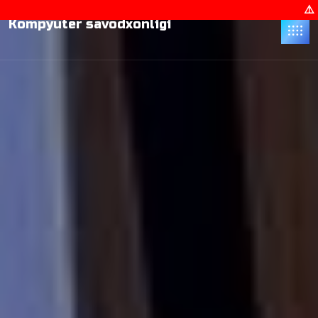
⚠️ Sayt test rejimida ishlamoqda ⚠️ Sayt test rejimi
Kompyuter savodxonligi